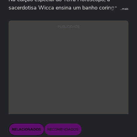
sacerdotisa Wicca ensina um banho coringa
...mais
para atrair boas notícias em diferentes áreas da
vida.
PUBLICIDADE
Quer participar do Terra Horóscopo? Envie um
vídeo com sua pergunta, nome completo, data de
nascimento e de onde é para o nosso
WhatsApp: (11) 95570-9676.
Curso Jogue Tarô Para Você Mesmo ▸
https://servicos.terra.com.br/para-voce/cursos-
online/terra-voce/curso-de-taro
RELACIONADOS
RECOMENDADOS