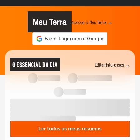
ANDRÉ MANTOVANNI
Signo do Mês: André Mantovanni explica
as principais...
Meu Terra
Acessar o Meu Terra →
ANDRÉ MANTOVANNI
André Mantovanni explica o signo do mês
e revela as previsões da...
ANDRÉ MANTOVANNI
André Mantovanni revela as previsões da
semana para cada signo no...
O ESSENCIAL DO DIA
Editar interesses →
ANDRÉ MANTOVANNI
André Mantovanni explica o Céu da
Semana no Terra Horóscopo
Ler todos os meus resumos