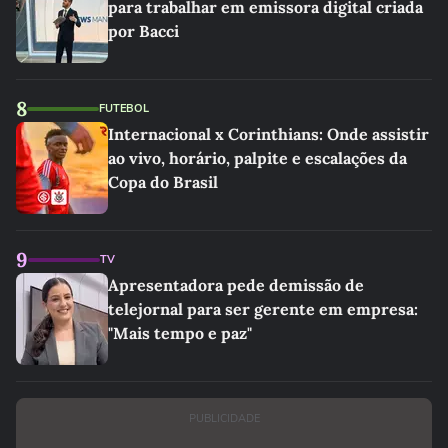
para trabalhar em emissora digital criada
por Bacci
8
FUTEBOL
Internacional x Corinthians: Onde assistir
ao vivo, horário, palpite e escalações da
Copa do Brasil
9
TV
Apresentadora pede demissão de
telejornal para ser gerente em empresa:
"Mais tempo e paz"
PUBLICIDADE