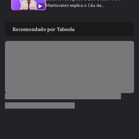
Mantovanni explica o Céu da...
ANDRÉ MANTOVANNI
Veja como foram as previsões de André
Recomendado por Taboola
Mantovanni para os signos...
ANDRÉ MANTOVANNI
André Mantovanni revela os signos que
mais se destacam nesta...
ANDRÉ MANTOVANNI
André Mantovanni explica as mudanças
que marcam os próximos dias...
ANDRÉ MANTOVANNI
André Mantovanni revela os signos que
mais se destacam nesta...
ANDRÉ MANTOVANNI
André Mantovanni revela o que os astros
reservam para cada signo...