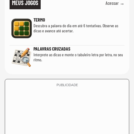
MEUS JOGOS
Acessar →
TERMO
Descubra a palavra do dia em até 6 tentativas. Observe as
dicas e avance até acertar.
PALAVRAS CRUZADAS
Interprete as dicas e monte o tabuleiro letra por letra, no seu
ritmo.
PUBLICIDADE