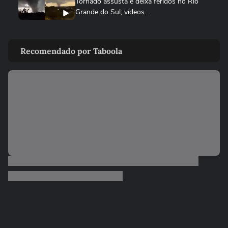
Tornado assusta e deixa feridos no Rio
Grande do Sul; vídeos...
NOTÍCIAS
Tempestade de granizo danifica quase
Recomendado por Taboola
500 casas no RS; vídeos...
CIDADES
Sobe para 143 o número de cidades
afetadas pelas chuvas no RS;...
NOTÍCIAS
Rebanho de gado nada para fugir de
inundação durante fortes chuvas...
COPA DO MUNDO DA FIFA 2026
Temporal deixa regiões de Nova York
‘debaixo d’água’ na véspera da...
CIDADES
Ventos de até 100 Km/h causam danos
em ao menos 16 cidades do Rio...