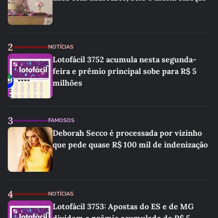
2
NOTÍCIAS
Lotofácil 3752 acumula nesta segunda-
feira e prêmio principal sobe para R$ 5
milhões
3
FAMOSOS
Deborah Secco é processada por vizinho
que pede quase R$ 100 mil de indenização
4
NOTÍCIAS
Lotofácil 3753: Apostas do ES e de MG