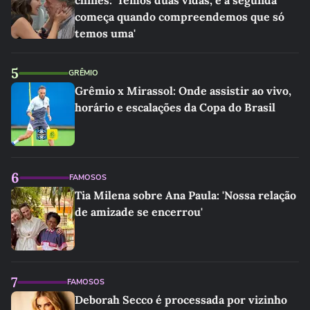
chinês: 'Temos duas vidas, e a segunda
começa quando compreendemos que só
temos uma'
5
GRÊMIO
Grêmio x Mirassol: Onde assistir ao vivo,
horário e escalações da Copa do Brasil
6
FAMOSOS
Tia Milena sobre Ana Paula: 'Nossa relação
de amizade se encerrou'
7
FAMOSOS
Deborah Secco é processada por vizinho