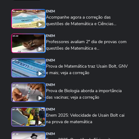
ENEM
Acompanhe agora a correção das
questões de Matemática e Ciências...
ENEM
Professores avaliam 2º dia de provas com
questões de Matemática e...
ENEM
Prova de Matemática traz Usain Bolt, GNV
e mais; veja a correção
ENEM
Prova de Biologia aborda a importância
das vacinas; veja a correção
ENEM
Enem 2025: Velocidade de Usain Bolt cai
na prova de matemática
ENEM