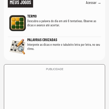
MEUS JOGOS
Acessar →
TERMO
Descubra a palavra do dia em até 6 tentativas. Observe as
dicas e avance até acertar.
PALAVRAS CRUZADAS
Interprete as dicas e monte o tabuleiro letra por letra, no seu
ritmo.
PUBLICIDADE