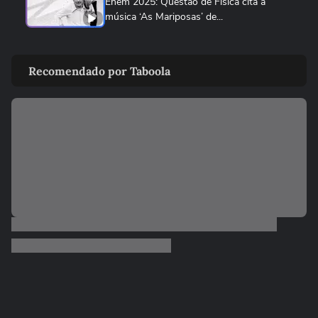
Enem 2025: Questão de Física cita a
música ‘As Mariposas’ de...
ENEM
Enem 2025: Prova de Matemática exigiu
Recomendado por Taboola
interpretação de gráficos e...
ENEM
Enem: Questão da joaninha foi a mais
difícil na prova de biologia
ENEM
Enem 2025: Professor avalia a questão
mais fácil e a mais difícil...
03:46
ENEM
Enem 2025: Eletrodinâmica foi o principal
tema da prova de física
01:11
ENEM
Enem 2025: Nível da prova de física foi
mais fácil do que do ano...
01:09