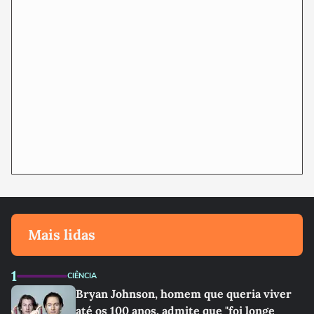
Mais lidas
1
CIÊNCIA
Bryan Johnson, homem que queria viver
até os 100 anos, admite que "foi longe