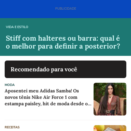
VIDA E ESTILO
Stiff com halteres ou barra: qual é
o melhor para definir a posterior?
Recomendado para você
MODA
Aposentei meu Adidas Samba! Os
novos tênis Nike Air Force 1 com
estampa paisley, hit de moda desde os
anos 70, deram o toque de luxo e
rejuvenesceram os meus looks boho
chic
RECEITAS