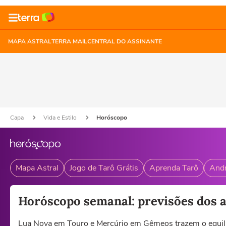
MAPA ASTRAL
TERRA MAIL
CENTRAL DO ASSINANTE
Capa
Vida e Estilo
Horóscopo
Mapa Astral
Jogo de Tarô Grátis
Aprenda Tarô
Andr
Horóscopo semanal: previsões dos as
Lua Nova em Touro e Mercúrio em Gêmeos trazem o equilíbr