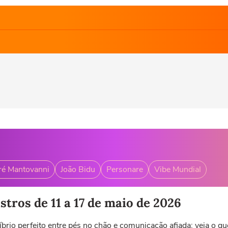
é Mantovanni
João Bidu
Personare
Vibe Mundial
tros de 11 a 17 de maio de 2026
io perfeito entre pés no chão e comunicação afiada; veja o qu