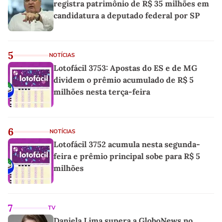
registra patrimônio de R$ 35 milhões em
candidatura a deputado federal por SP
5
NOTÍCIAS
Lotofácil 3753: Apostas do ES e de MG
dividem o prêmio acumulado de R$ 5
milhões nesta terça-feira
6
NOTÍCIAS
Lotofácil 3752 acumula nesta segunda-
feira e prêmio principal sobe para R$ 5
milhões
7
TV
Daniela Lima supera a GloboNews no