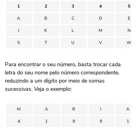
1
2
3
4
5
A
B
C
D
E
J
K
L
M
N
S
T
U
V
W
Para encontrar o seu número, basta trocar cada
letra do seu nome pelo número correspondente,
reduzindo a um dígito por meio de somas
sucessivas. Veja o exemplo:
M
A
R
I
A
4
1
9
9
1