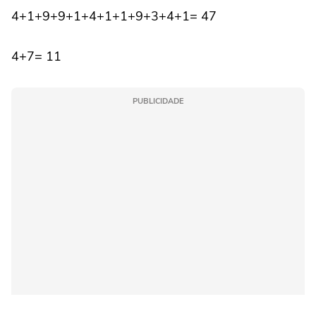
4+1+9+9+1+4+1+1+9+3+4+1= 47
4+7= 11
PUBLICIDADE