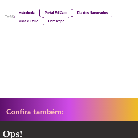
Astrologia
Portal EdiCase
Dia dos Namorados
TAGS
Vida e Estilo
Horóscopo
Confira também: