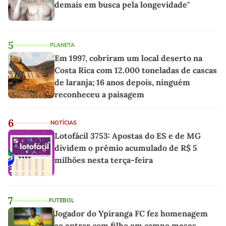
demais em busca pela longevidade"
5
PLANETA
Em 1997, cobriram um local deserto na
Costa Rica com 12.000 toneladas de cascas
de laranja; 16 anos depois, ninguém
reconheceu a paisagem
6
NOTÍCIAS
Lotofácil 3753: Apostas do ES e de MG
dividem o prêmio acumulado de R$ 5
milhões nesta terça-feira
7
FUTEBOL
Jogador do Ypiranga FC fez homenagem
ao entrar com filho em campo meses