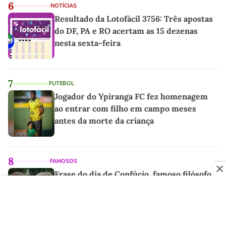
6
NOTÍCIAS
Resultado da Lotofácil 3756: Três apostas
do DF, PA e RO acertam as 15 dezenas
nesta sexta-feira
7
FUTEBOL
Jogador do Ypiranga FC fez homenagem
ao entrar com filho em campo meses
antes da morte da criança
8
FAMOSOS
Frase do dia de Confúcio, famoso filósofo
chinês: 'Temos duas vidas, e a segunda
começa quando compreendemos que só
temos uma'