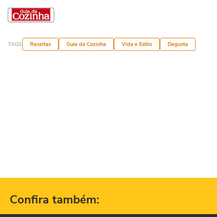
TAGS
Receitas
Guia da Cozinha
Vida e Estilo
Degusta
Confira também: