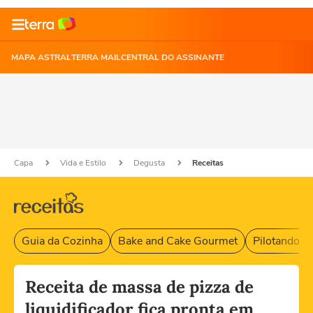
MAPA ASTRAL
TERRA MAIL
CENTRAL DO ASSINANTE
Capa
Vida e Estilo
Degusta
Receitas
Guia da Cozinha
Bake and Cake Gourmet
Pilotando F
Receita de massa de pizza de
liquidificador fica pronta em