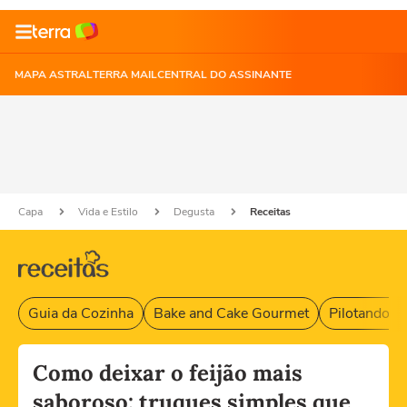
MAPA ASTRAL
TERRA MAIL
CENTRAL DO ASSINANTE
Capa
Vida e Estilo
Degusta
Receitas
Guia da Cozinha
Bake and Cake Gourmet
Pilotando F
Como deixar o feijão mais
saboroso: truques simples que