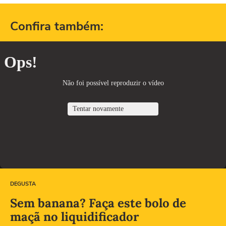
Confira também:
DEGUSTA
Sem banana? Faça este bolo de
maçã no liquidificador