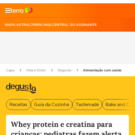
MAPA ASTRAL
TERRA MAIL
CENTRAL DO ASSINANTE
Capa
Vida e Estilo
Degusta
Alimentação com saúde
Receitas
Guia da Cozinha
Tastemade
Bake and Cak
Whey protein e creatina para
crianças: pediatras fazem alerta