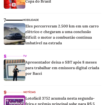
Copa do Brasil
7
MOBILIDADE
Eles percorreram 2.500 km em um carro
elétrico e chegaram a uma conclusão
difícil: o motor a combustão continua
imbatível na estrada
8
TV
Apresentador deixa o SBT após 8 meses
para trabalhar em emissora digital criada
por Bacci
9
NOTÍCIAS
Lotofácil 3752 acumula nesta segunda-
feira e prêmio principal sobe para R$ 5