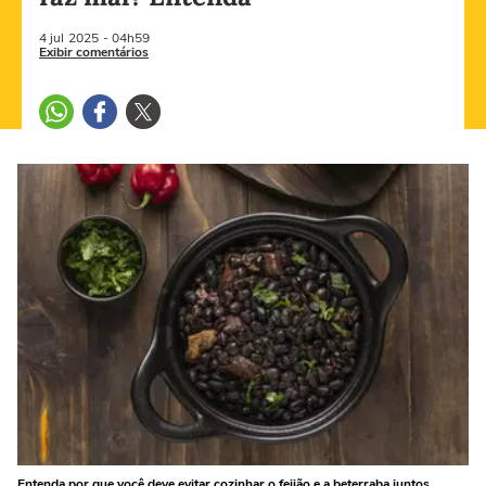
4 jul
2025
- 04h59
Exibir comentários
Entenda por que você deve evitar cozinhar o feijão e a beterraba juntos