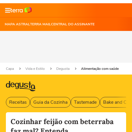
MAPA ASTRAL
TERRA MAIL
CENTRAL DO ASSINANTE
Capa
Vida e Estilo
Degusta
Alimentação com saúde
Receitas
Guia da Cozinha
Tastemade
Bake and Cak
Cozinhar feijão com beterraba
faz mal? Entenda