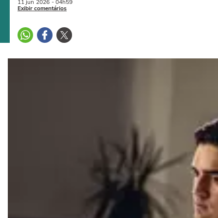
11 jun
2026
- 04h59
Exibir comentários