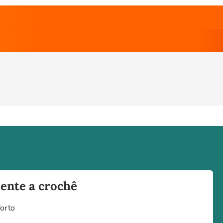
uente a crochê
forto