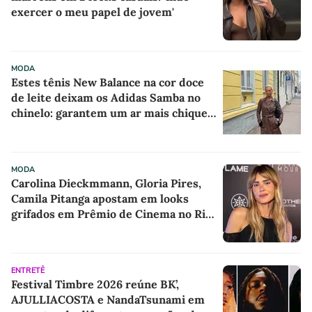
exercer o meu papel de jovem'
MODA
Estes tênis New Balance na cor doce
de leite deixam os Adidas Samba no
chinelo: garantem um ar mais chique e
sofisticado a qualquer look
MODA
Carolina Dieckmmann, Gloria Pires,
Camila Pitanga apostam em looks
grifados em Prêmio de Cinema no Rio
de Janeiro
ENTRETÊ
Festival Timbre 2026 reúne BK’,
AJULLIACOSTA e NandaTsunami em