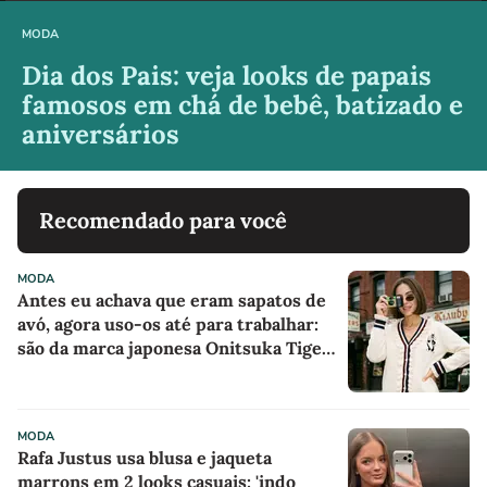
MODA
Dia dos Pais: veja looks de papais
famosos em chá de bebê, batizado e
aniversários
Recomendado para você
MODA
Antes eu achava que eram sapatos de
avó, agora uso-os até para trabalhar:
são da marca japonesa Onitsuka Tiger,
parecem sapatilhas de boneca na cor
'camisola do Frajola'
MODA
Rafa Justus usa blusa e jaqueta
marrons em 2 looks casuais: 'indo