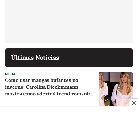
Últimas Notícias
MODA
Como usar mangas bufantes no
inverno: Carolina Dieckmmann
mostra como aderir à trend romântica
com vestido branco comfy em evento
no RJ
MODA
Encontrei no TikTok Shop: o perfume
com cheiro de banho tomado que