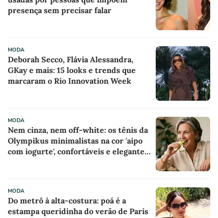
presença sem precisar falar
MODA
Deborah Secco, Flávia Alessandra,
GKay e mais: 15 looks e trends que
marcaram o Rio Innovation Week
MODA
Nem cinza, nem off-white: os tênis da
Olympikus minimalistas na cor 'aipo
com iogurte', confortáveis e elegantes
para mulheres com mais de 50 anos
parecem sapatilhas esportivas, e
minha mãe já quer usá-los o tempo
MODA
todo com saias ou calças largas
Do metrô à alta-costura: poá é a
estampa queridinha do verão de Paris