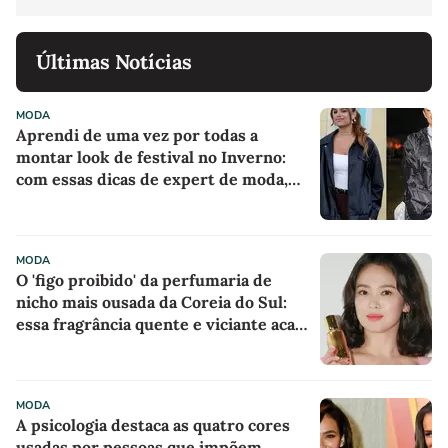
Últimas Notícias
MODA
Aprendi de uma vez por todas a
montar look de festival no Inverno:
com essas dicas de expert de moda,
nunca mais passei frio ou desconforto
MODA
O 'figo proibido' da perfumaria de
nicho mais ousada da Coreia do Sul:
essa fragrância quente e viciante acaba
de chegar ao Brasil e já entrou na
minha lista de desejos para agosto
MODA
A psicologia destaca as quatro cores
usadas por pessoas que impõem