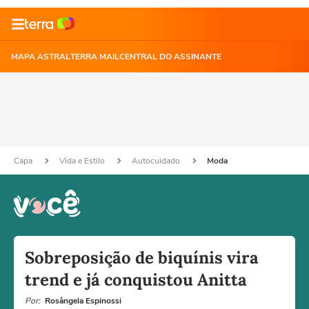
MAPA ASTRAL
TERRA MAIL
CENTRAL DO ASSINANTE
Capa
Vida e Estilo
Autocuidado
Moda
Sobreposição de biquínis vira
trend e já conquistou Anitta
Por:
Rosângela Espinossi