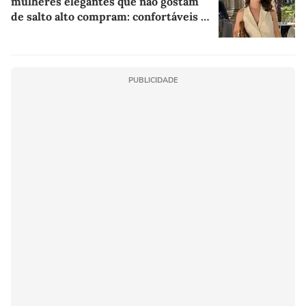
mulheres elegantes que não gostam
de salto alto compram: confortáveis e
com desconto máximo na AnaCapri
PUBLICIDADE