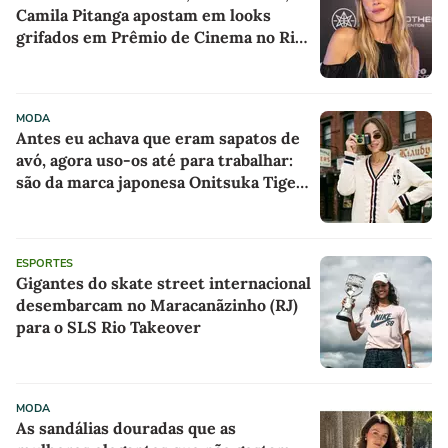
Camila Pitanga apostam em looks
grifados em Prêmio de Cinema no Rio
de Janeiro
MODA
Antes eu achava que eram sapatos de
avó, agora uso-os até para trabalhar:
são da marca japonesa Onitsuka Tiger,
parecem sapatilhas de boneca na cor
'camisola do Frajola'
ESPORTES
Gigantes do skate street internacional
desembarcam no Maracanãzinho (RJ)
para o SLS Rio Takeover
MODA
As sandálias douradas que as