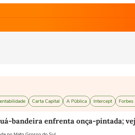
entabilidade
Carta Capital
A Pública
Intercept
Forbes
uá-bandeira enfrenta onça-pintada; ve
nda no Mato Grosso do Sul