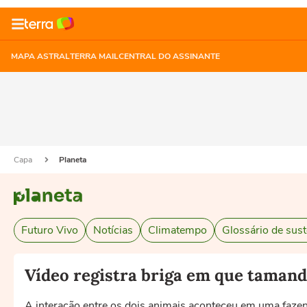
MAPA ASTRAL
TERRA MAIL
CENTRAL DO ASSINANTE
Capa
Planeta
Futuro Vivo
Notícias
Climatempo
Glossário de sust
Vídeo registra briga em que tamand
A interação entre os dois animais aconteceu em uma faze