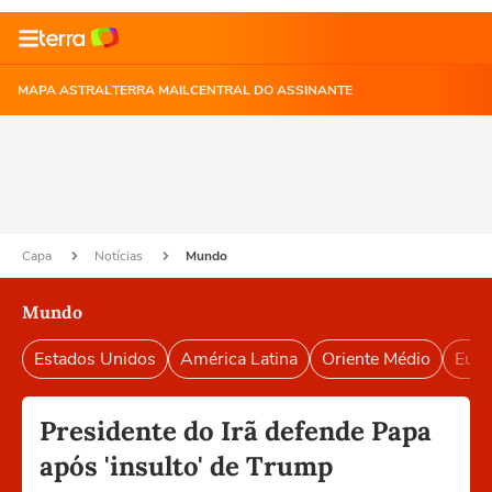
MAPA ASTRAL
TERRA MAIL
CENTRAL DO ASSINANTE
Capa
Notícias
Mundo
Mundo
Estados Unidos
América Latina
Oriente Médio
Euro
Presidente do Irã defende Papa
após 'insulto' de Trump