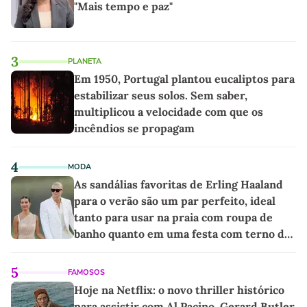
"Mais tempo e paz"
3
PLANETA
Em 1950, Portugal plantou eucaliptos para
estabilizar seus solos. Sem saber,
multiplicou a velocidade com que os
incêndios se propagam
4
MODA
As sandálias favoritas de Erling Haaland
para o verão são um par perfeito, ideal
tanto para usar na praia com roupa de
banho quanto em uma festa com terno de
linho
5
FAMOSOS
Hoje na Netflix: o novo thriller histórico
para assistir com Al Pacino, Gerard Butler