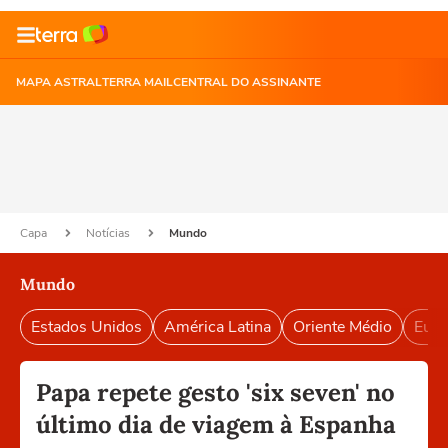
MAPA ASTRAL
TERRA MAIL
CENTRAL DO ASSINANTE
Capa
Notícias
Mundo
Mundo
Estados Unidos
América Latina
Oriente Médio
Euro
Papa repete gesto 'six seven' no
último dia de viagem à Espanha