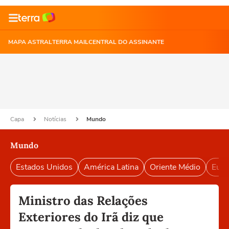
MAPA ASTRAL
TERRA MAIL
CENTRAL DO ASSINANTE
Capa
Notícias
Mundo
Mundo
Estados Unidos
América Latina
Oriente Médio
Euro
Ministro das Relações
Exteriores do Irã diz que