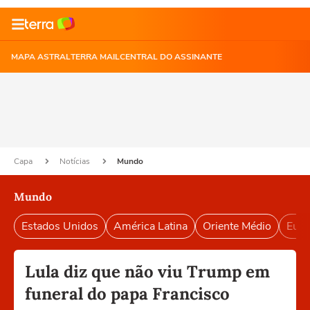
MAPA ASTRAL
TERRA MAIL
CENTRAL DO ASSINANTE
Capa
Notícias
Mundo
Mundo
Estados Unidos
América Latina
Oriente Médio
Euro
Lula diz que não viu Trump em
funeral do papa Francisco