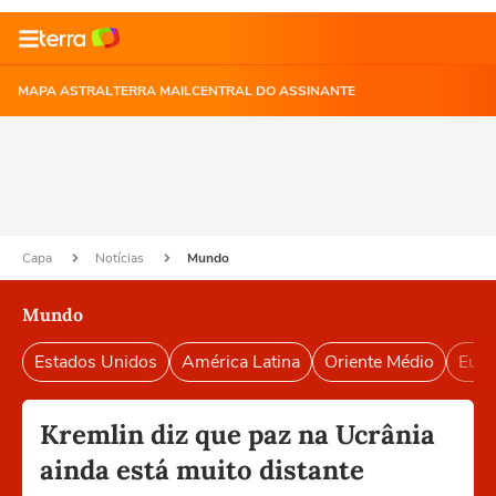
MAPA ASTRAL
TERRA MAIL
CENTRAL DO ASSINANTE
Capa
Notícias
Mundo
Mundo
Estados Unidos
América Latina
Oriente Médio
Euro
Kremlin diz que paz na Ucrânia
ainda está muito distante