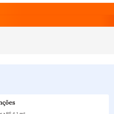
unções
r a R$ 4,1 mil.