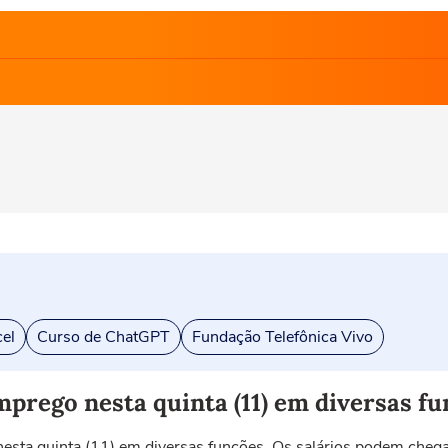
el
Curso de ChatGPT
Fundação Telefônica Vivo
mprego nesta quinta (11) em diversas f
sta quinta (11) em diversas funções. Os salários podem chega