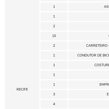
1
AS
1
2
15
2
CARRETEIRO 
1
CONDUTOR DE BIC
1
COSTURE
1
1
EMPR
RECIFE
3
4