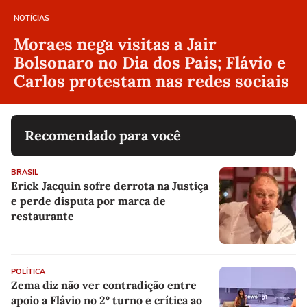
NOTÍCIAS
Moraes nega visitas a Jair
Bolsonaro no Dia dos Pais; Flávio e
Carlos protestam nas redes sociais
Recomendado para você
BRASIL
Erick Jacquin sofre derrota na Justiça
e perde disputa por marca de
restaurante
POLÍTICA
Zema diz não ver contradição entre
apoio a Flávio no 2º turno e crítica ao