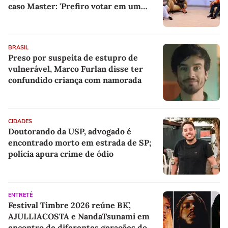
caso Master: 'Prefiro votar em um
copo a votar no PT'
BRASIL
Preso por suspeita de estupro de
vulnerável, Marco Furlan disse ter
confundido criança com namorada
CIDADES
Doutorando da USP, advogado é
encontrado morto em estrada de SP;
polícia apura crime de ódio
ENTRETÊ
Festival Timbre 2026 reúne BK’,
AJULLIACOSTA e NandaTsunami em
encontro de diferentes gerações do