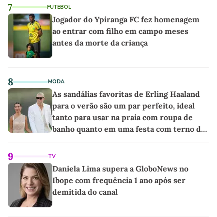
7
FUTEBOL
Jogador do Ypiranga FC fez homenagem
ao entrar com filho em campo meses
antes da morte da criança
8
MODA
As sandálias favoritas de Erling Haaland
para o verão são um par perfeito, ideal
tanto para usar na praia com roupa de
banho quanto em uma festa com terno de
linho
9
TV
Daniela Lima supera a GloboNews no
Ibope com frequência 1 ano após ser
demitida do canal