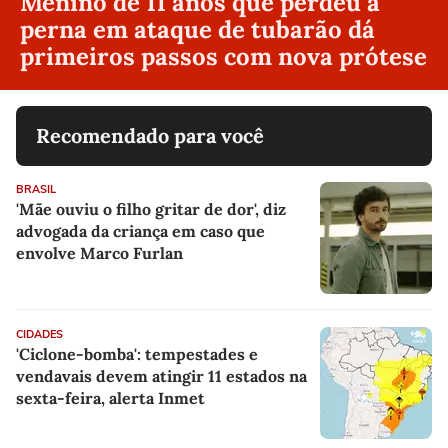
Menino de 11 anos que perdeu a
perna em ataque de tubarão dá
primeiros passos com nova prótese
Recomendado para você
BRASIL
'Mãe ouviu o filho gritar de dor', diz
advogada da criança em caso que
envolve Marco Furlan
CIDADES
'Ciclone-bomba': tempestades e
vendavais devem atingir 11 estados na
sexta-feira, alerta Inmet