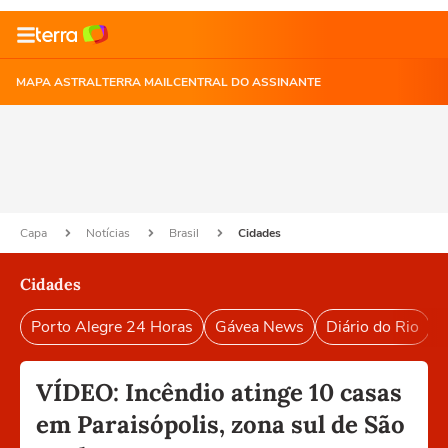
MAPA ASTRAL
TERRA MAIL
CENTRAL DO ASSINANTE
Capa
Notícias
Brasil
Cidades
Cidades
Porto Alegre 24 Horas
Gávea News
Diário do Rio
P
VÍDEO: Incêndio atinge 10 casas
em Paraisópolis, zona sul de São