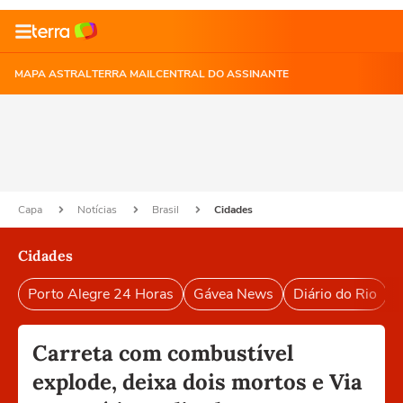
MAPA ASTRAL
TERRA MAIL
CENTRAL DO ASSINANTE
Capa
Notícias
Brasil
Cidades
Cidades
Porto Alegre 24 Horas
Gávea News
Diário do Rio
P
Carreta com combustível
explode, deixa dois mortos e Via