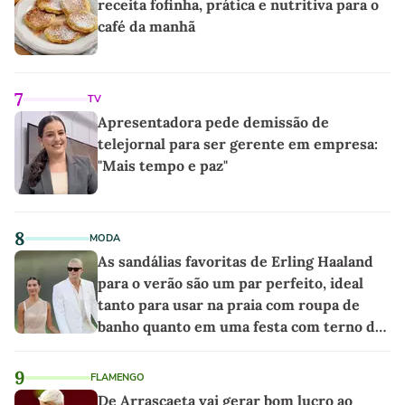
receita fofinha, prática e nutritiva para o
café da manhã
7
TV
Apresentadora pede demissão de
telejornal para ser gerente em empresa:
"Mais tempo e paz"
8
MODA
As sandálias favoritas de Erling Haaland
para o verão são um par perfeito, ideal
tanto para usar na praia com roupa de
banho quanto em uma festa com terno de
linho
9
FLAMENGO
De Arrascaeta vai gerar bom lucro ao