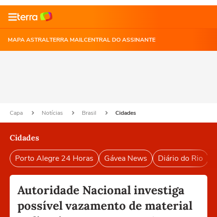
MAPA ASTRAL
TERRA MAIL
CENTRAL DO ASSINANTE
Capa
Notícias
Brasil
Cidades
Cidades
Porto Alegre 24 Horas
Gávea News
Diário do Rio
P
Autoridade Nacional investiga
possível vazamento de material