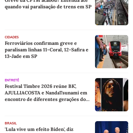
Greve da CPTM acabou? Entenda até
quando vai paralisação de trens em SP
CIDADES
Ferroviários confirmam greve e
paralisam linhas 11-Coral, 12-Safira e
13-Jade em SP
ENTRETÊ
Festival Timbre 2026 reúne BK’,
AJULLIACOSTA e NandaTsunami em
encontro de diferentes gerações do
rap brasileiro
BRASIL
'Lula vive um efeito Biden', diz