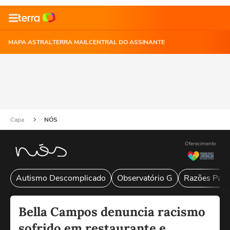
MAPA ASTRAL
TERRA MAIL
CENTRAL DO ASSINANTE
Capa
NÓS
Oferecimento
Autismo Descomplicado
Observatório G
Razões Para
Bella Campos denuncia racismo
sofrido em restaurante e