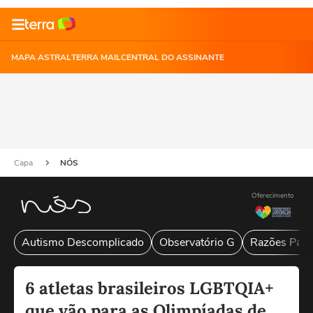
MAPA ASTRAL
TERRA MAIL
CENTRAL DO ASSINANTE
Capa
NÓS
Oferecimento
Autismo Descomplicado
Observatório G
Razões Para
6 atletas brasileiros LGBTQIA+
que vão para as Olimpíadas de