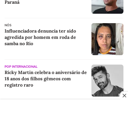
Paraná
NÓS
Influenciadora denuncia ter sido
agredida por homem em roda de
samba no Rio
POP INTERNACIONAL
Ricky Martin celebra o aniversário de
18 anos dos filhos gêmeos com
registro raro
NÓS
STJ decide nesta quinta futuro de
Marco Buzzi na Corte após acusações
de assédio sexual