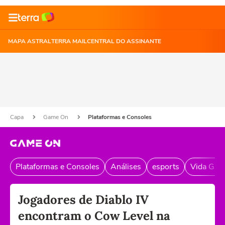
MAPA ASTRAL
TERRA MAIL
CENTRAL DO ASSINANTE
Capa
Game On
Plataformas e Consoles
Plataformas e Consoles
Análises
esports
Vida Gam
Jogadores de Diablo IV
encontram o Cow Level na