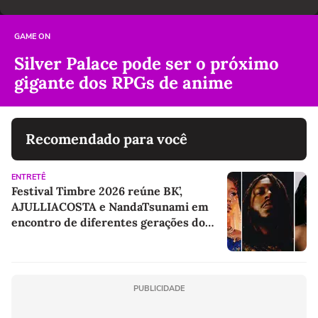
GAME ON
Silver Palace pode ser o próximo
gigante dos RPGs de anime
Recomendado para você
ENTRETÊ
Festival Timbre 2026 reúne BK’,
AJULLIACOSTA e NandaTsunami em
encontro de diferentes gerações do
rap brasileiro
PUBLICIDADE