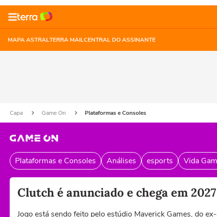
MAPA ASTRAL
TERRA MAIL
CENTRAL DO ASSINANTE
Capa
Game On
Plataformas e Consoles
Plataformas e Consoles
Análises
esports
Vida Gam
Clutch é anunciado e chega em 2027 
Jogo está sendo feito pelo estúdio Maverick Games, do ex-