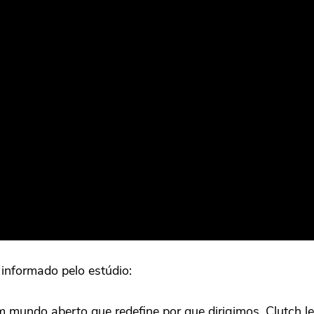
informado pelo estúdio:
m mundo aberto que redefine por que dirigimos. Clutch l