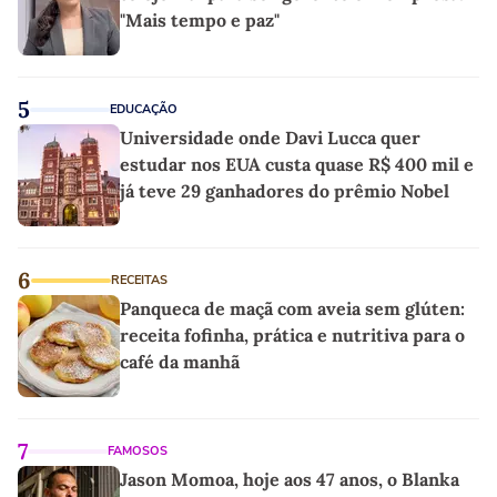
"Mais tempo e paz"
5
EDUCAÇÃO
Universidade onde Davi Lucca quer
estudar nos EUA custa quase R$ 400 mil e
já teve 29 ganhadores do prêmio Nobel
6
RECEITAS
Panqueca de maçã com aveia sem glúten:
receita fofinha, prática e nutritiva para o
café da manhã
7
FAMOSOS
Jason Momoa, hoje aos 47 anos, o Blanka