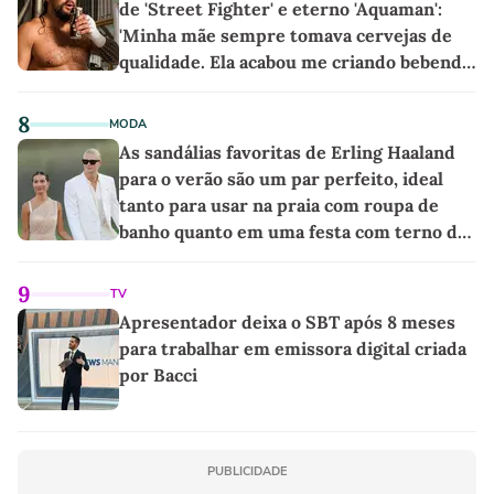
de 'Street Fighter' e eterno 'Aquaman':
'Minha mãe sempre tomava cervejas de
qualidade. Ela acabou me criando bebendo
as melhores'
8
MODA
As sandálias favoritas de Erling Haaland
para o verão são um par perfeito, ideal
tanto para usar na praia com roupa de
banho quanto em uma festa com terno de
linho
9
TV
Apresentador deixa o SBT após 8 meses
para trabalhar em emissora digital criada
por Bacci
PUBLICIDADE