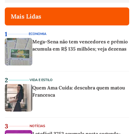
Mais Lidas
1
ECONOMIA
Mega-Sena não tem vencedores e prêmio
acumula em R$ 135 milhões; veja dezenas
2
VIDA E ESTILO
Quem Ama Cuida: descubra quem matou
Francesca
3
NOTÍCIAS
Lotofácil 3752 acumula nesta segunda-