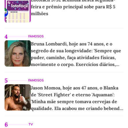
feira e prêmio principal sobe para R$ 5
milhões
4
FAMOSOS
Bruna Lombardi, hoje aos 74 anos, e o
segredo de sua longevidade: 'Sempre que
puder, caminhe, faça atividades físicas,
movimente o corpo. Exercícios diários,
mesmo pequenos, são libertadores'
5
FAMOSOS
Jason Momoa, hoje aos 47 anos, o Blanka
de 'Street Fighter' e eterno 'Aquaman':
'Minha mãe sempre tomava cervejas de
qualidade. Ela acabou me criando bebendo
as melhores'
6
TV