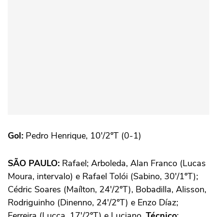
Gol:
Pedro Henrique, 10'/2ºT (0-1)
SÃO PAULO:
Rafael; Arboleda, Alan Franco (Lucas
Moura, intervalo) e Rafael Tolói (Sabino, 30'/1ºT);
Cédric Soares (Maílton, 24'/2ºT), Bobadilla, Alisson,
Rodriguinho (Dinenno, 24'/2ºT) e Enzo Díaz;
Ferreira (Lucca, 17'/2ºT) e Luciano.
Técnico
: