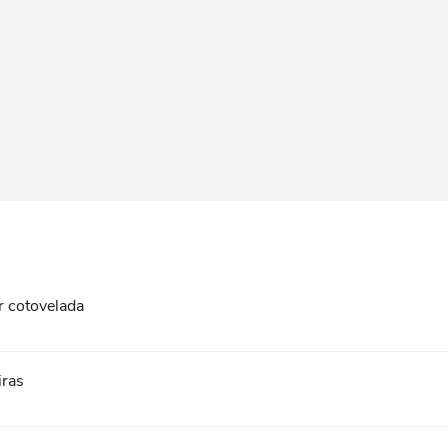
r cotovelada
iras