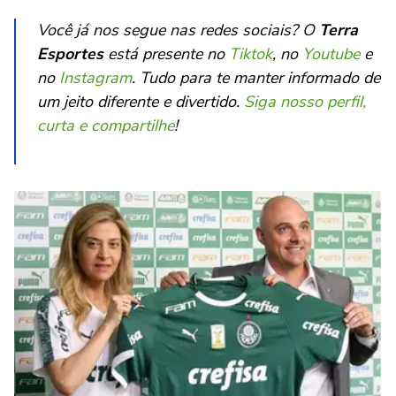
Você já nos segue nas redes sociais? O
Terra
Esportes
está presente no
Tiktok
, no
Youtube
e
no
Instagram
. Tudo para te manter informado de
um jeito diferente e divertido.
Siga nosso perfil,
curta e compartilhe
!