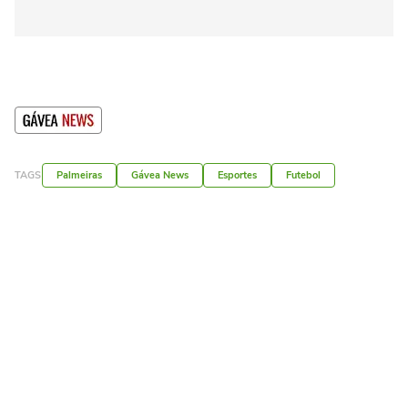
TAGS
Palmeiras
Gávea News
Esportes
Futebol