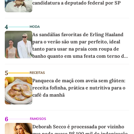
candidatura a deputado federal por SP
4
MODA
As sandálias favoritas de Erling Haaland
para o verão são um par perfeito, ideal
tanto para usar na praia com roupa de
banho quanto em uma festa com terno de
linho
5
RECEITAS
Panqueca de maçã com aveia sem glúten:
receita fofinha, prática e nutritiva para o
café da manhã
6
FAMOSOS
Deborah Secco é processada por vizinho
que pede quase R$ 100 mil de indenização