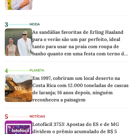
3
MODA
As sandálias favoritas de Erling Haaland
para o verão são um par perfeito, ideal
tanto para usar na praia com roupa de
banho quanto em uma festa com terno de
linho
4
PLANETA
Em 1997, cobriram um local deserto na
Costa Rica com 12.000 toneladas de cascas
de laranja; 16 anos depois, ninguém
reconheceu a paisagem
5
NOTÍCIAS
Lotofácil 3753: Apostas do ES e de MG
dividem o prêmio acumulado de R$ 5