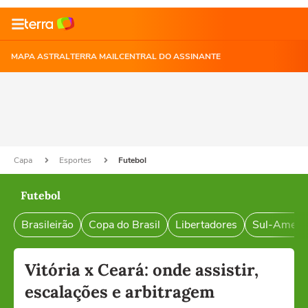
MAPA ASTRAL
TERRA MAIL
CENTRAL DO ASSINANTE
Capa
Esportes
Futebol
Futebol
Brasileirão
Copa do Brasil
Libertadores
Sul-Ameri
Vitória x Ceará: onde assistir,
escalações e arbitragem