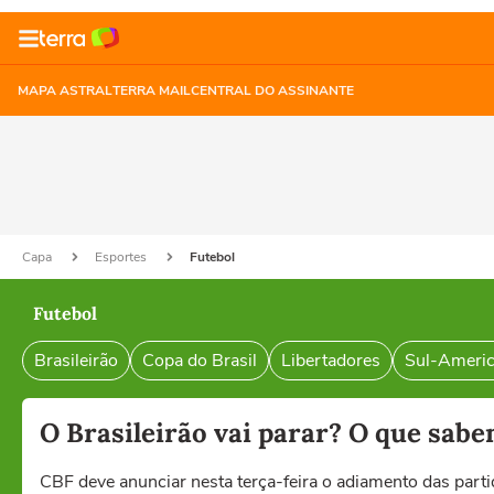
MAPA ASTRAL
TERRA MAIL
CENTRAL DO ASSINANTE
Capa
Esportes
Futebol
Futebol
Brasileirão
Copa do Brasil
Libertadores
Sul-Ameri
O Brasileirão vai parar? O que sabe
CBF deve anunciar nesta terça-feira o adiamento das par