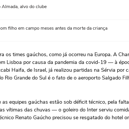
 Almada, alvo do clube
com filho em campo meses antes da morte da criança
ara os times gaúchos, como já ocorreu na Europa. A Ch
e em Lisboa por causa da pandemia da covid-19 — à époc
abi Haifa, de Israel, já realizou partidas na Sérvia por
o Rio Grande do Sul é o fato de o aeroporto Salgado Fi
 as equipes gaúchas estão sob déficit técnico, pela falta
 as vítimas das chuvas — o goleiro do Inter serviu comi
 técnico Renato Gaúcho precisou se resgatado do hotel o