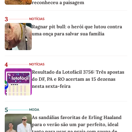
reconheceu a paisagem
3
NOTÍCIAS
Ragnar pit bull: o herói que lutou contra
uma onça para salvar sua família
4
NOTÍCIAS
Resultado da Lotofácil 3756: Três apostas
do DF, PA e RO acertam as 15 dezenas
nesta sexta-feira
5
MODA
As sandálias favoritas de Erling Haaland
para o verão são um par perfeito, ideal
tanto para usar na praia com roupa de