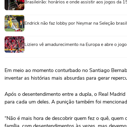
Brasileirão: horários e onde assistir aos jogos da 1
Endrick não faz lobby por Neymar na Seleção brasi
Liziero vê amadurecimento na Europa e abre o jogo
Em meio ao momento conturbado no Santiago Bernabéu, 
inventar as histórias mais absurdas para gerar reperc
Após o desentendimento entre a dupla, o Real Madrid
para cada um deles. A punição também foi menciona
“Não é mais hora de descobrir quem fez o quê, quem 
família, com desentendimentos às vezes, mas devemo