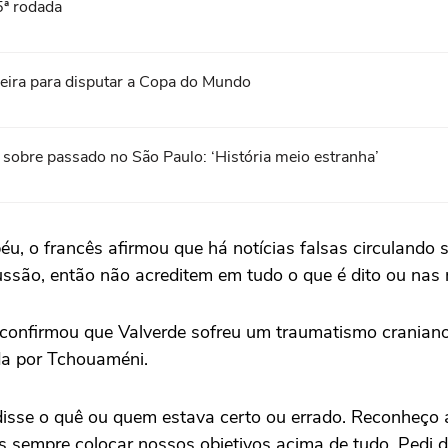
5ª rodada
leira para disputar a Copa do Mundo
 sobre passado no São Paulo: ‘História meio estranha’
o francês afirmou que há notícias falsas circulando s
ussão, então não acreditem em tudo o que é dito ou nas n
 confirmou que Valverde sofreu um traumatismo craniano
da por Tchouaméni.
disse o quê ou quem estava certo ou errado. Reconheço
s sempre colocar nossos objetivos acima de tudo. Pedi