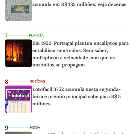
acumula em R$ 135 milhões; veja dezenas
7
PLANETA
Em 1950, Portugal plantou eucaliptos para
estabilizar seus solos. Sem saber,
multiplicou a velocidade com que os
incêndios se propagam
8
NOTÍCIAS
Lotofácil 3752 acumula nesta segunda-
feira e prêmio principal sobe para R$ 5
milhões
9
MODA