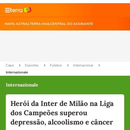
MAPA ASTRAL
TERRA MAIL
CENTRAL DO ASSINANTE
Capa
Esportes
Futebol
Internacional
Internazionale
Internazionale
Herói da Inter de Milão na Liga
dos Campeões superou
depressão, alcoolismo e câncer