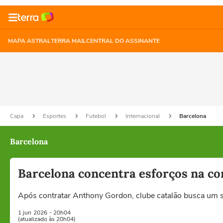
MAPA ASTRAL
TERRA MAIL
CENTRAL DO ASSINANTE
Capa
Esportes
Futebol
Internacional
Barcelona
Barcelona
Barcelona concentra esforços na co
Após contratar Anthony Gordon, clube catalão busca um su
1 jun
2026
- 20h04
(atualizado às 20h04)