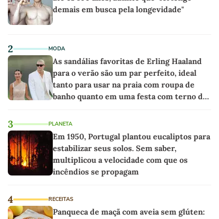
demais em busca pela longevidade"
2
MODA
As sandálias favoritas de Erling Haaland
para o verão são um par perfeito, ideal
tanto para usar na praia com roupa de
banho quanto em uma festa com terno de
linho
3
PLANETA
Em 1950, Portugal plantou eucaliptos para
estabilizar seus solos. Sem saber,
multiplicou a velocidade com que os
incêndios se propagam
4
RECEITAS
Panqueca de maçã com aveia sem glúten: