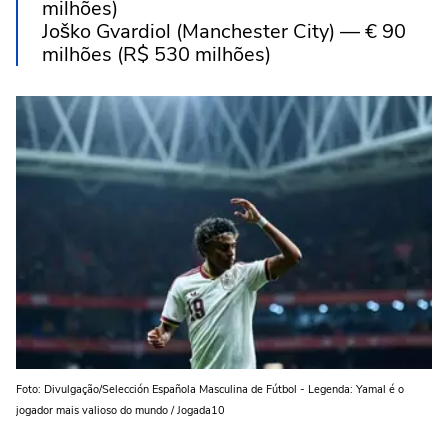
milhões)
Joško Gvardiol (Manchester City) — € 90
milhões (R$ 530 milhões)
Foto: Divulgação/Selección Española Masculina de Fútbol - Legenda: Yamal é o
jogador mais valioso do mundo / Jogada10