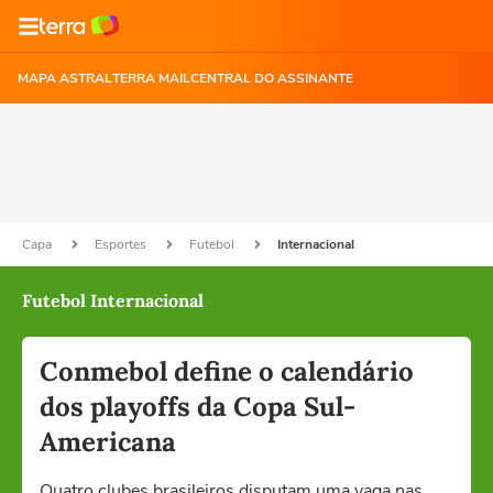
MAPA ASTRAL
TERRA MAIL
CENTRAL DO ASSINANTE
Capa
Esportes
Futebol
Internacional
Futebol Internacional
Conmebol define o calendário
dos playoffs da Copa Sul-
Americana
Quatro clubes brasileiros disputam uma vaga nas