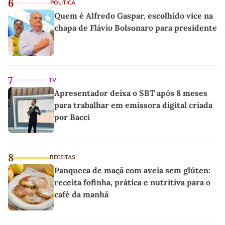
6
POLÍTICA
Quem é Alfredo Gaspar, escolhido vice na
chapa de Flávio Bolsonaro para presidente
7
TV
Apresentador deixa o SBT após 8 meses
para trabalhar em emissora digital criada
por Bacci
8
RECEITAS
Panqueca de maçã com aveia sem glúten:
receita fofinha, prática e nutritiva para o
café da manhã