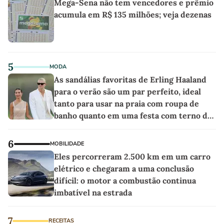
Mega-Sena não tem vencedores e prêmio
acumula em R$ 135 milhões; veja dezenas
5
MODA
As sandálias favoritas de Erling Haaland
para o verão são um par perfeito, ideal
tanto para usar na praia com roupa de
banho quanto em uma festa com terno de
linho
6
MOBILIDADE
Eles percorreram 2.500 km em um carro
elétrico e chegaram a uma conclusão
difícil: o motor a combustão continua
imbatível na estrada
7
RECEITAS