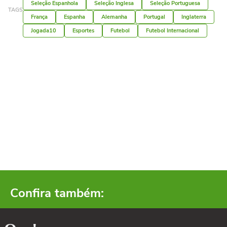
Seleção Espanhola
Seleção Inglesa
Seleção Portuguesa
TAGS
França
Espanha
Alemanha
Portugal
Inglaterra
Jogada10
Esportes
Futebol
Futebol Internacional
Confira também: