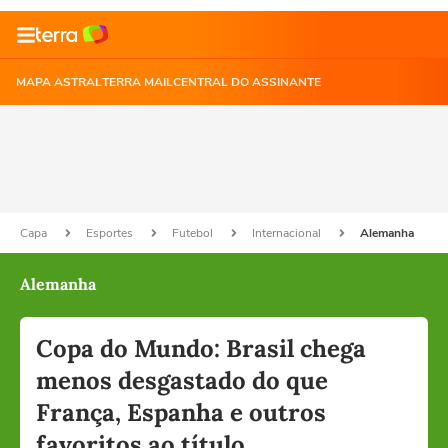
MAPA ASTRAL
TERRA MAIL
CENTRAL DO ASSINANTE
Capa
Esportes
Futebol
Internacional
Alemanha
Alemanha
Copa do Mundo: Brasil chega
menos desgastado do que
França, Espanha e outros
favoritos ao título