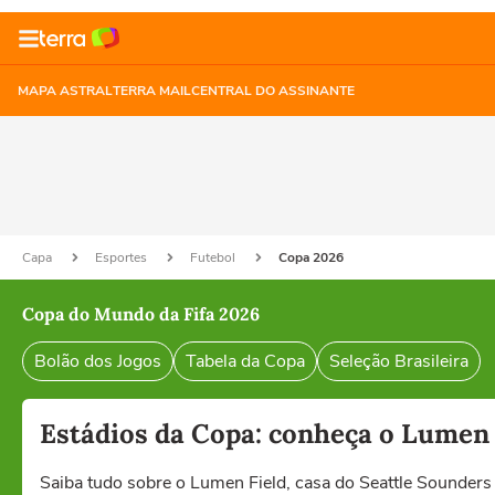
MAPA ASTRAL
TERRA MAIL
CENTRAL DO ASSINANTE
Capa
Esportes
Futebol
Copa 2026
Copa do Mundo da Fifa 2026
Bolão dos Jogos
Tabela da Copa
Seleção Brasileira
Estádios da Copa: conheça o Lumen 
Saiba tudo sobre o Lumen Field, casa do Seattle Sounders