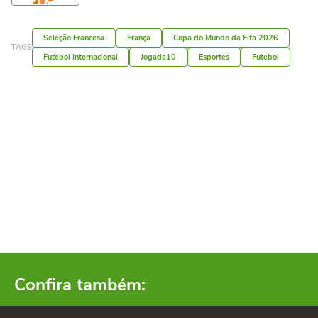
Seleção Francesa
França
Copa do Mundo da Fifa 2026
TAGS
Futebol Internacional
Jogada10
Esportes
Futebol
Confira também: