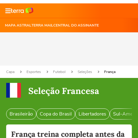
MAPA ASTRAL
TERRA MAIL
CENTRAL DO ASSINANTE
Capa
Esportes
Futebol
Seleções
França
Seleção Francesa
Brasileirão
Copa do Brasil
Libertadores
Sul-Ameri
França treina completa antes da